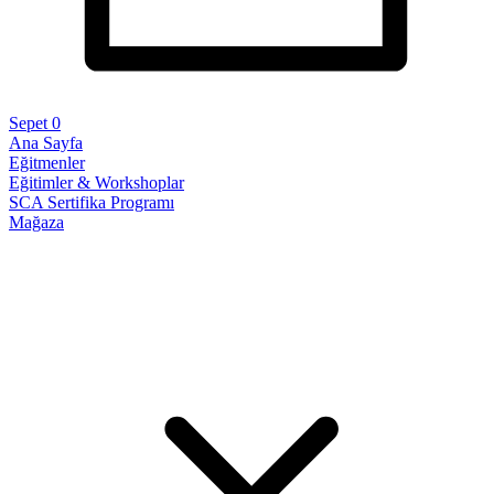
Sepet
0
Ana Sayfa
Eğitmenler
Eğitimler & Workshoplar
SCA Sertifika Programı
Mağaza