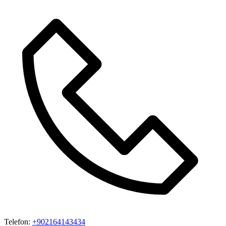
Telefon:
+902164143434