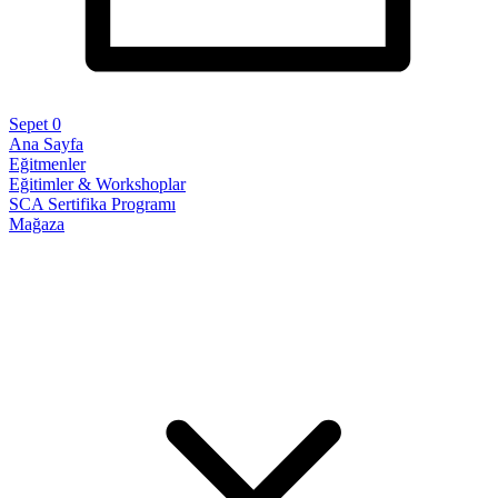
Sepet
0
Ana Sayfa
Eğitmenler
Eğitimler & Workshoplar
SCA Sertifika Programı
Mağaza