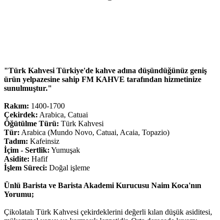
"Türk Kahvesi Türkiye'de kahve adına düşündüğünüz geniş
ürün yelpazesine sahip FM KAHVE tarafından hizmetinize
sunulmuştur."
Rakım:
1400-1700
Çekirdek:
Arabica, Catuai
Öğütülme Türü:
Türk Kahvesi
Tür:
Arabica (Mundo Novo, Catuai, Acaia, Topazio)
Tadım:
Kafeinsiz
İçim - Sertlik:
Yumuşak
Asidite:
Hafif
İşlem Süreci:
Doğal işleme
Ünlü Barista ve Barista Akademi Kurucusu Naim Koca'nın
Yorumu;
Çikolatalı Türk Kahvesi çekirdeklerini değerli kılan düşük asiditesi,