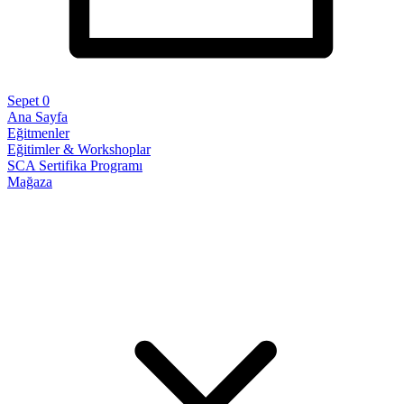
Sepet
0
Ana Sayfa
Eğitmenler
Eğitimler & Workshoplar
SCA Sertifika Programı
Mağaza