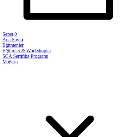
Sepet
0
Ana Sayfa
Eğitmenler
Eğitimler & Workshoplar
SCA Sertifika Programı
Mağaza