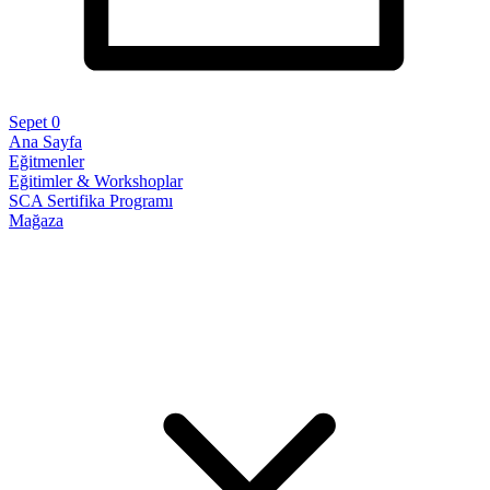
Sepet
0
Ana Sayfa
Eğitmenler
Eğitimler & Workshoplar
SCA Sertifika Programı
Mağaza