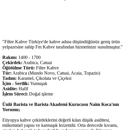
"Filtre Kahve Türkiye'de kahve adına düşündüğünüz geniş ürün
yelpazesine sahip Fm Kahve tarafından hizmetinize sunulmuştur."
Rakım:
1400 - 1700
Çekirdek:
Arabica, Catuai
Öğütülme Türü:
Filtre Kahve
Tür:
Arabica (Mundo Novo, Catuai, Acaia, Topazio)
Tadım:
Karamel, Çikolata ve Çiçeksi
İçim - Sertlik:
Yumuşak
Asidite:
Hafif
İşlem Süreci:
Doğal işleme
Ünlü Barista ve Barista Akademi Kurucusu Naim Koca'nın
Yorumu;
Etiyopya kahve çekirdeklerini değerli kılan düşük asiditesi,
mükemmel yapısı ve karmaşık lezzetidir. Orta derecede kıvamı,