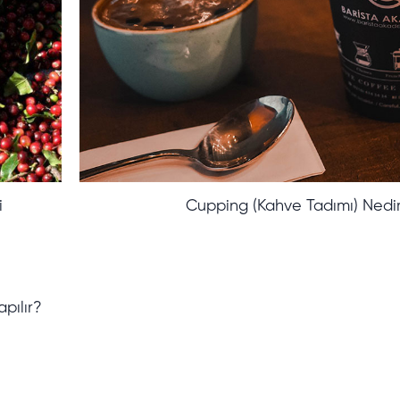
i
Cupping (Kahve Tadımı) Nedi
pılır?