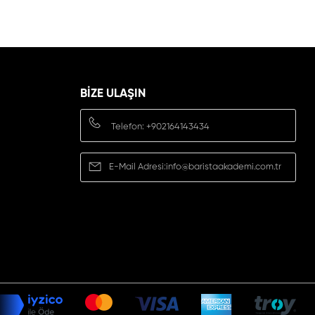
BIZE ULAŞIN
Telefon:
+902164143434
E-Mail Adresi:
info@baristaakademi.com.tr