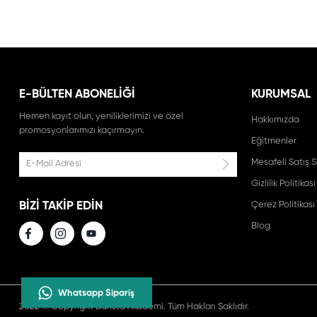
E-BÜLTEN ABONELİĞİ
KURUMSAL
Hemen kayıt olun, yeniliklerimizi ve özel
Hakkımızda
promosyonlarımızı kaçırmayın.
Eğitmenler
Mesafeli Satış 
Gizlilik Politikası
BIZI TAKIP EDIN
Çerez Politikası
Blog
Whatsapp Sipariş
2022 © Copyright Barista Akademi. Tüm Hakları Saklıdır.