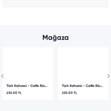
Mağaza
Türk Kahvesi - Caffe Rino - Çikolatalı - 250 GR
Türk Kahvesi - Caffe Rino - Geleneksel - 250 GR
253.00 TL
253.00 TL