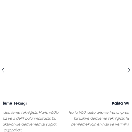
Kalita Wave Nedir?
Hario V60, auto drip ve french press kahve demleme teknikleri arasında
bir kahve demleme tekniğidir, her hangi bir yerde, bir fincan kahve
demlemek için en hızlı ve verimli kahve elde etmek için çok uygundur.