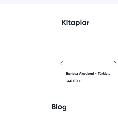
Kitaplar
Tükendi
Anadolu'nun Kayıp Kahveleri
Barista Akademi - Türkiye'nin En Kapsamlı Barista Eğitim Kitabı
110.00 TL
90.00 TL
340.00 TL
Blog